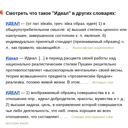
Смотреть что такое "Идеал" в других словарях:
ИДЕАЛ
— (от лат. idealis, греч. idea образ, идея) 1) в
общеупотребительном смысле: а) высшая степень ценного или
наилучшее, завершенное состояние к. л. явления, б)
индивидуально принятый стандарт (признаваемый образец) ч.
л., как правило, касающийся… …
Философская энциклопедия
Идеал
— Идеал. [...] в период расцвета своей работы над
национально реалистическим стилем Пушкин решительно
противопоставляет «высокопарным мечтаньям» своей весны,
теории возвышенного предмета «прозаические бредни»
реализма, поэзию живой жизни. В этом… …
История слов
ИДЕАЛ
— 1) воображаемый образец совершенства в к. н.
отношении нпр., идеал добродетели, красоты, мужества и т. д.;
2) высшая задача, цель, в направлении которой совершается
чья либо деятельность; что ниб. очень хорошее во всех
отношениях, что составляет… …
Словарь иностранных слов
русского языка