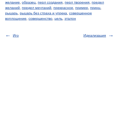
желание
,
образец
,
перл создания
,
перл творения
,
предел
желаний
,
предел мечтаний
,
прекрасное
,
пример
,
принц
,
рыцарь
,
рыцарь без страха и упрека
,
совершенное
воплощение
,
совершенство
,
цель
,
эталон
Иго
Идеализация