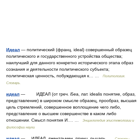
Идеал
— политический (франц. ideal) совершенный образец
политического и государственного устройства общества;
наилучший для данного конкретно исторического этапа образ
сознания и деятельности политического субъекта;
политическая ценность, побуждающая к… …
Политология.
Словарь.
идеал
— ИДЕАЛ (от греч. i5ea, лат. idealis понятие, образ,
представление) в широком смысле образец, прообраз, высшая
цель стремлений, совершенное воплощение чего либо,
представление о высшем совершенстве в каком либо
отношении. Смысл понятия И.… …
Энциклопедия эпистемологии и
философии науки
идеал
— ИДЕАЛ, джентльмен, принц, рыцарь …
Словарь-