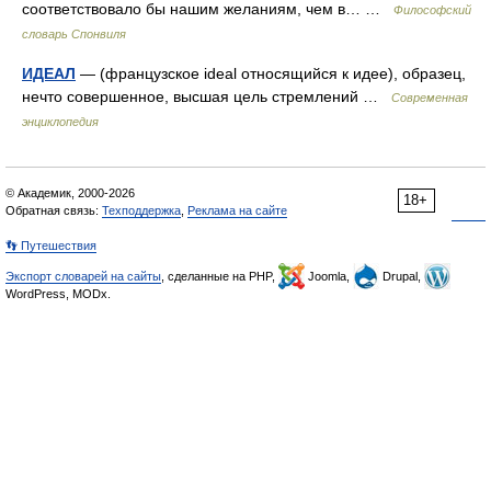
соответствовало бы нашим желаниям, чем в… …
Философский
словарь Спонвиля
ИДЕАЛ
— (французское ideal относящийся к идее), образец,
нечто совершенное, высшая цель стремлений …
Современная
энциклопедия
© Академик, 2000-2026
18+
Обратная связь:
Техподдержка
,
Реклама на сайте
👣 Путешествия
Экспорт словарей на сайты
, сделанные на PHP,
Joomla,
Drupal,
WordPress, MODx.