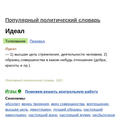
Популярный политический словарь
Идеал
Толкование
Перевод
Идеал
— 1) высшая цель стремления, деятельности человека; 2)
образец совершенства в каком-нибудь отношении (добра,
красоты и пр.).
Популярный политический словарь
.
1923
.
Игры ⚽
Поможем решить контрольную работу
Синонимы
:
абсолют
,
венец творения
,
верх совершенства
,
воплощение
,
высшая цель
,
джентльмен
,
лучший образец
,
настоящий
джентльмен
,
настоящий мачо
,
настоящий мужик
,
несбыточное